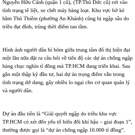
Nguyễn Hữu Cảnh (quận 1 cũ), (TP.Thủ Đức cũ) rơi vào
tình trạng tê liệt, xe chết máy hàng loạt. Khu vực bờ kè
hầm Thủ Thiêm (phường An Khánh) cũng bị ngập sâu do
triều đạt đỉnh, trùng thời điểm tan tầm.
Hình ảnh người dân bì bõm giữa trung tâm đô thị hiện đại
một lần nữa đặt ra câu hỏi về tiến độ các dự án chống ngập
hàng chục nghìn tỉ đồng mà TP.HCM đang triển khai. Sau
gần một thập kỷ đầu tư, hai dự án trọng điểm vẫn trong
tình trạng dở dang, gây nhiều lo ngại cho cơ quan quản lý
và người dân.
Dự án đầu tiên là “Giải quyết ngập do triều khu vực
TP.HCM có xét đến yếu tố biến đổi khí hậu – giai đoạn 1”,
thường được gọi là “dự án chống ngập 10.000 tỉ đồng”.