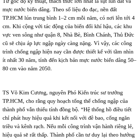
Từ góc độ kỹ thuật, thách thức lớn nhất là sụt lún đất và
mực nước biển dâng. Theo số liệu đo đạc, nền đất
TP.HCM lún trung bình 1–2 cm mỗi năm, có nơi lên tới 4
cm. Khi cộng với tác động của biến đổi khí hậu, các khu
vực ven sông như quận 8, Nhà Bè, Bình Chánh, Thủ Đức
cũ sẽ chịu áp lực ngập ngày càng nặng. Vì vậy, các công
trình chống ngập hiện nay cần được thiết kế với tầm nhìn
ít nhất 30 năm, tính đến kịch bản mực nước biển dâng 50–
80 cm vào năm 2050.
TS Võ Kim Cương, nguyên Phó Kiến trúc sư trưởng
TP.HCM, cho rằng quy hoạch tổng thể chống ngập của
thành phố vẫn thiếu tính đồng bộ. “Hệ thống hồ điều tiết
chỉ phát huy hiệu quả khi kết nối với đê bao, cống ngăn
triều và kênh rạch. Nếu mỗi công trình vận hành riêng lẻ,
hiệu quả sẽ rất thấp. Thành phố cần tư duy lại theo hướng