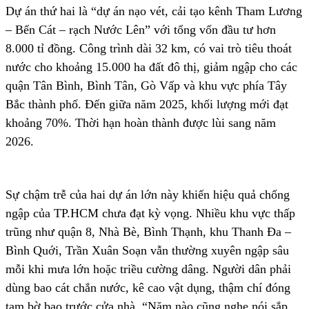
Dự án thứ hai là “dự án nạo vét, cải tạo kênh Tham Lương
– Bến Cát – rạch Nước Lên” với tổng vốn đầu tư hơn
8.000 tỉ đồng. Công trình dài 32 km, có vai trò tiêu thoát
nước cho khoảng 15.000 ha đất đô thị, giảm ngập cho các
quận Tân Bình, Bình Tân, Gò Vấp và khu vực phía Tây
Bắc thành phố. Đến giữa năm 2025, khối lượng mới đạt
khoảng 70%. Thời hạn hoàn thành được lùi sang năm
2026.
Sự chậm trễ của hai dự án lớn này khiến hiệu quả chống
ngập của TP.HCM chưa đạt kỳ vọng. Nhiều khu vực thấp
trũng như quận 8, Nhà Bè, Bình Thạnh, khu Thanh Đa –
Bình Quới, Trần Xuân Soạn vẫn thường xuyên ngập sâu
mỗi khi mưa lớn hoặc triều cường dâng. Người dân phải
dùng bao cát chắn nước, kê cao vật dụng, thậm chí đóng
tạm bờ bao trước cửa nhà. “Năm nào cũng nghe nói sắp