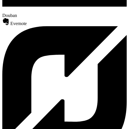
Douban
Evernote