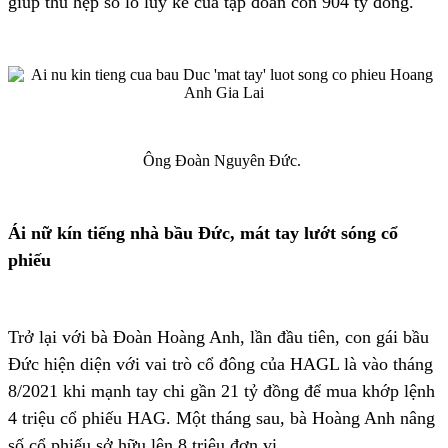
giúp thu hẹp số lỗ lũy kế của tập đoàn còn 904 tỷ đồng.
Ông Đoàn Nguyên Đức.
Ái nữ kín tiếng nhà bầu Đức, mát tay lướt sóng cổ
phiếu
Trở lại với bà Đoàn Hoàng Anh, lần đầu tiên, con gái bầu
Đức hiện diện với vai trò cổ đông của HAGL là vào tháng
8/2021 khi mạnh tay chi gần 21 tỷ đồng để mua khớp lệnh
4 triệu cổ phiếu HAG. Một tháng sau, bà Hoàng Anh nâng
số cổ phiếu sở hữu lên 8 triệu đơn vị.