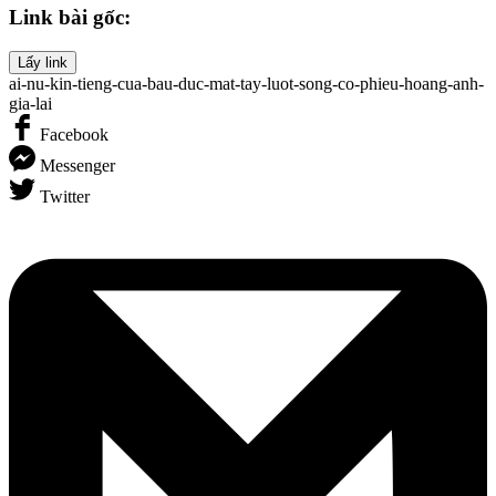
Link bài gốc:
Lấy link
ai-nu-kin-tieng-cua-bau-duc-mat-tay-luot-song-co-phieu-hoang-anh-
gia-lai
Facebook
Messenger
Twitter