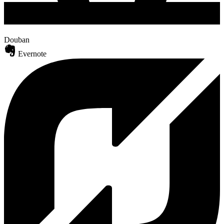
Douban
Evernote