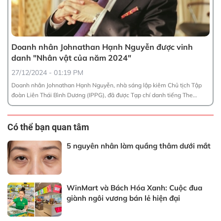
Doanh nhân Johnathan Hạnh Nguyễn được vinh
S
danh "Nhân vật của năm 2024"
0
27/12/2024 - 01:19 PM
Sơ
co
Doanh nhân Johnathan Hạnh Nguyễn, nhà sáng lập kiêm Chủ tịch Tập
lé
đoàn Liên Thái Bình Dương (IPPG), đã được Tạp chí danh tiếng The
Moodie Davitt Report của Anh tôn vinh là một trong 16 cá nhân xuất sắc
Có thể bạn quan tâm
5 nguyên nhân làm quầng thâm dưới mắt
WinMart và Bách Hóa Xanh: Cuộc đua
giành ngôi vương bán lẻ hiện đại