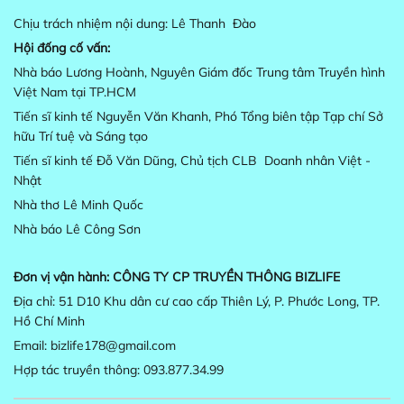
Chịu trách nhiệm nội dung: Lê Thanh
Đào
Hội đống cố vấn:
Nhà báo Lương Hoành, Nguyên Giám đốc Trung tâm Truyền hình
Việt Nam tại TP.HCM
Tiến sĩ kinh tế Nguyễn Văn Khanh, Phó Tổng biên tập Tạp chí Sở
hữu Trí tuệ và Sáng tạo
Tiến sĩ kinh tế Đỗ Văn Dũng, Chủ tịch CLB Doanh nhân Việt -
Nhật
Nhà thơ Lê Minh Quốc
Nhà báo Lê Công Sơn
Đơn vị vận hành:
CÔNG TY CP TRUYỀN THÔNG BIZLIFE
Địa chỉ: 51 D10 Khu dân cư cao cấp Thiên Lý, P. Phước Long, TP.
Hồ Chí Minh
Email: bizlife178@gmail.com
Hợp tác truyền thông: 093.877.34.99