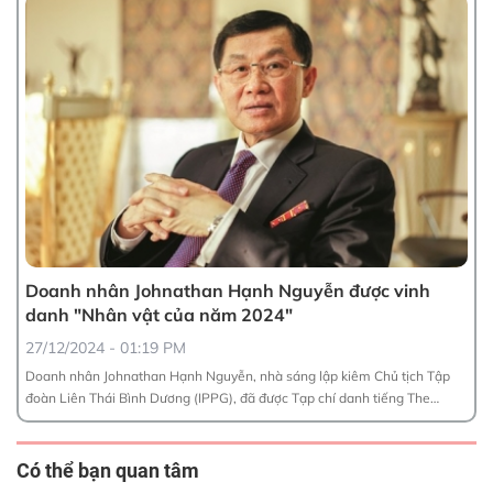
Doanh nhân Johnathan Hạnh Nguyễn được vinh
S
danh "Nhân vật của năm 2024"
0
27/12/2024 - 01:19 PM
Sơ
co
Doanh nhân Johnathan Hạnh Nguyễn, nhà sáng lập kiêm Chủ tịch Tập
lé
đoàn Liên Thái Bình Dương (IPPG), đã được Tạp chí danh tiếng The
Moodie Davitt Report của Anh tôn vinh là một trong 16 cá nhân xuất sắc
Có thể bạn quan tâm