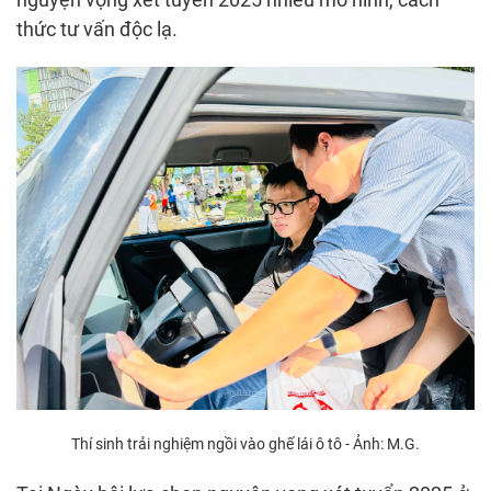
thức tư vấn độc lạ.
Thí sinh trải nghiệm ngồi vào ghế lái ô tô - Ảnh: M.G.